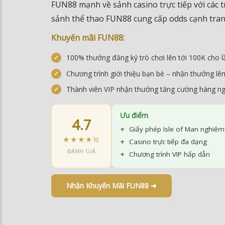
FUN88 mạnh về sảnh casino trực tiếp với các t
sảnh thể thao FUN88 cung cấp odds cạnh tran
Khuyến mãi FUN88:
100% thưởng đăng ký trò chơi lên tới 100K cho 
Chương trình giới thiệu bạn bè – nhận thưởng lên
Thành viên VIP nhận thưởng tăng cường hàng ng
Ưu điểm
4.7
Giấy phép Isle of Man nghiêm
★★★★½
Casino trực tiếp đa dạng
ĐÁNH GIÁ
Chương trình VIP hấp dẫn
Nhận Khuyến Mãi FUN88 ➜