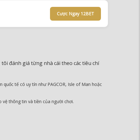
Cược Ngay 12BET
tôi đánh giá từng nhà cái theo các tiêu chí
ến quốc tế có uy tín như PAGCOR, Isle of Man hoặc
 vệ thông tin và tiền của người chơi.