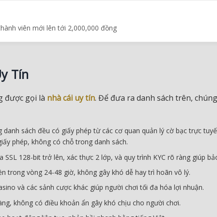
ành viên mới lên tới 2,000,000 đồng
y Tín
g được gọi là
nhà cái uy tín
. Để đưa ra danh sách trên, chúng 
g danh sách đều có giấy phép từ các cơ quan quản lý cờ bạc trực tuy
 giấy phép, không có chỗ trong danh sách.
SL 128-bit trở lên, xác thực 2 lớp, và quy trình KYC rõ ràng giúp bảo
iền trong vòng 24-48 giờ, không gây khó dễ hay trì hoãn vô lý.
sino và các sảnh cược khác giúp người chơi tối đa hóa lợi nhuận.
àng, không có điều khoản ẩn gây khó chịu cho người chơi.