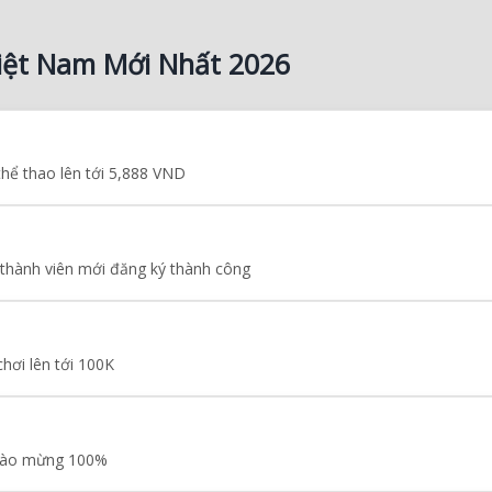
iệt Nam Mới Nhất 2026
ể thao lên tới 5,888 VND
hành viên mới đăng ký thành công
hơi lên tới 100K
chào mừng 100%