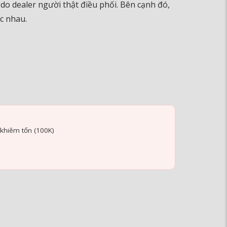
 do dealer người thật điều phối. Bên cạnh đó,
c nhau.
hiêm tốn (100K)