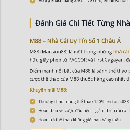
Hỗ trợ khách hàng 24/7:
Live chat, email và hotli
Đánh Giá Chi Tiết Từng Nhà
M88 – Nhà Cái Uy Tín Số 1 Châu Á
M88 (Mansion88) là một trong những
nhà cái 
hữu giấy phép từ PAGCOR và First Cagayan, đ
Điểm mạnh nổi bật của M88 là sảnh thể thao p
cược thể thao của M88 thuộc hàng cao nhất th
Khuyến mãi M88:
Thưởng chào mừng thể thao 150% lên tới 5,888
Hoàn thua vé cược đầu tiên – giảm thiểu rủi ro 
Hoàn trả thể thao không giới hạn hàng tuần