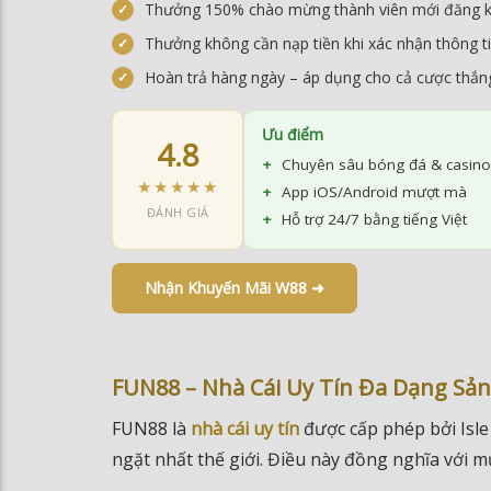
Thưởng 150% chào mừng thành viên mới đăng k
Thưởng không cần nạp tiền khi xác nhận thông ti
Hoàn trả hàng ngày – áp dụng cho cả cược thắng
Ưu điểm
4.8
Chuyên sâu bóng đá & casino 
★★★★★
App iOS/Android mượt mà
ĐÁNH GIÁ
Hỗ trợ 24/7 bằng tiếng Việt
Nhận Khuyến Mãi W88 ➜
FUN88 – Nhà Cái Uy Tín Đa Dạng Sả
FUN88 là
nhà cái uy tín
được cấp phép bởi Isl
ngặt nhất thế giới. Điều này đồng nghĩa với m