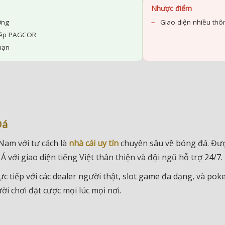
Nhược điểm
ờng
Giao diện nhiều thôn
phép PAGCOR
hạn
Đá
Nam với tư cách là
nhà cái uy tín
chuyên sâu về bóng đá. Được
 với giao diện tiếng Việt thân thiện và đội ngũ hỗ trợ 24/7.
ực tiếp với các dealer người thật, slot game đa dạng, và po
i chơi đặt cược mọi lúc mọi nơi.