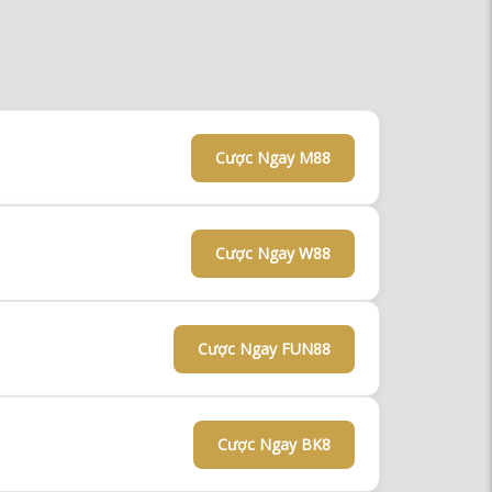
Cược Ngay M88
Cược Ngay W88
Cược Ngay FUN88
Cược Ngay BK8