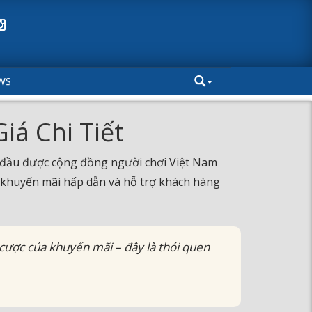
WS
iá Chi Tiết
g đầu được cộng đồng người chơi Việt Nam
h, khuyến mãi hấp dẫn và hỗ trợ khách hàng
g cược của khuyến mãi – đây là thói quen