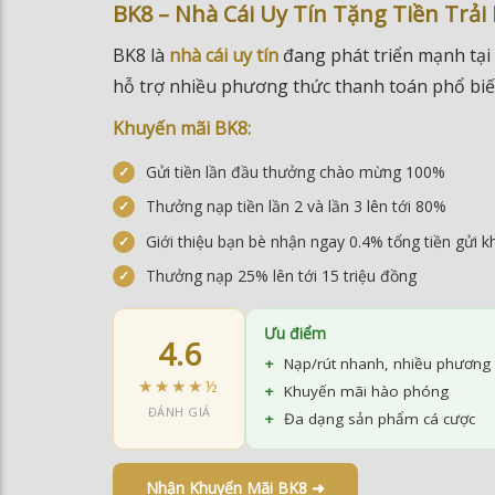
BK8 – Nhà Cái Uy Tín Tặng Tiền Trả
BK8 là
nhà cái uy tín
đang phát triển mạnh tại
hỗ trợ nhiều phương thức thanh toán phổ biến
Khuyến mãi BK8:
Gửi tiền lần đầu thưởng chào mừng 100%
Thưởng nạp tiền lần 2 và lần 3 lên tới 80%
Giới thiệu bạn bè nhận ngay 0.4% tổng tiền gửi k
Thưởng nạp 25% lên tới 15 triệu đồng
Ưu điểm
4.6
Nạp/rút nhanh, nhiều phương 
★★★★½
Khuyến mãi hào phóng
ĐÁNH GIÁ
Đa dạng sản phẩm cá cược
Nhận Khuyến Mãi BK8 ➜