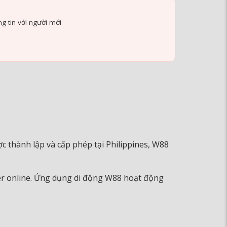
g tin với người mới
 thành lập và cấp phép tại Philippines, W88
ker online. Ứng dụng di động W88 hoạt động